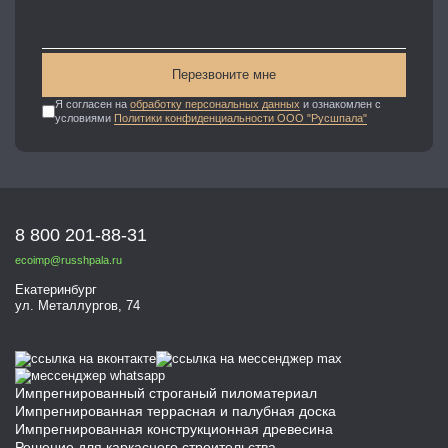
Перезвоните мне
Я согласен на
обработку персональных данных
и ознакомлен с
условиями
Политики конфиденциальности ООО "Русшпала"
8 800 201-88-31
ecoimp@russhpala.ru
Екатеринбург
ул. Металлургов, 74
Импрегнированный строганый пиломатериал
Импрегнированная террасная и палубная доска
Импрегнированная конструкционная древесина
Решение для каркасного строительства