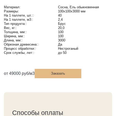
Материал:
Сосна, Ель обыкновенная
Размеры:
100х100х3000 мм
На 1 паллете, шт.::
40
На 1 паллете, м3::
2,4
Тип продукта::
Брус
Вес, кг::
20,0
Толщина, мм::
100
Ширина, мм::
100
Длина, мм::
3000
Обрезная древесина::
Да
Процесс обработки::
Нестроганый
Срок службы, лет::
до 50
от 49000 руб/м3
Заказать
Способы оплаты